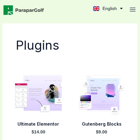
Ir
Men
English
Français
al
contenido
Plugins
Ultimate Elementor
Gutenberg Blocks
$14.00
$9.00